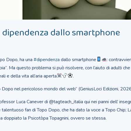
a dipendenza dallo smartphone
opo Dopo, ha una
#dipendenza
dallo smartphone
: contravvie
ia”. Ma questo problema si può risolvere, con l’aiuto di adulti c
ali e della vita all’aria aperta
.
o Dopo nel pericoloso mondo del web” (GeniusLoci Edizioni, 202
Il professor Luca Canever di @tagteach_italia qui nei panni dell’ i
e talentuoso fan di Topo Dopo, che ha dato la voce a Topo Chip; 
a doppiato la Psicotòpa Topagnini, ovvero se stessa.