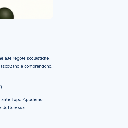
ne alle regole scolastiche,
he ascoltano e comprendono,
6)
nsegnante Topo Apodemo;
La dottoressa